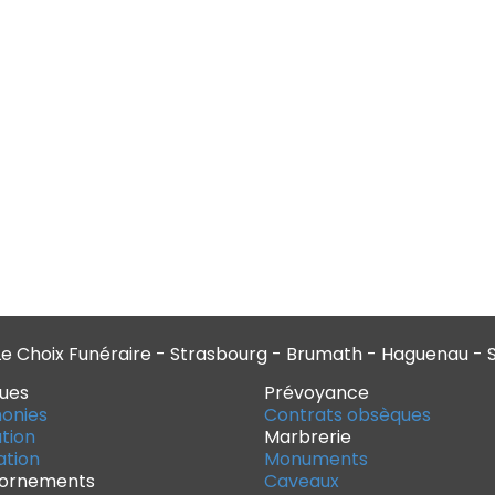
 Choix Funéraire - Strasbourg - Brumath - Haguenau - S
ues
Prévoyance
onies
Contrats obsèques
tion
Marbrerie
tion
Monuments
 ornements
Caveaux