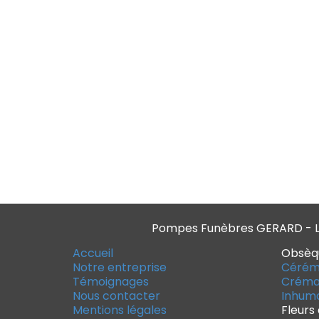
Pompes Funèbres GERARD - Le
Accueil
Obsèq
Notre entreprise
Cérém
Témoignages
Créma
Nous contacter
Inhuma
Mentions légales
Fleurs