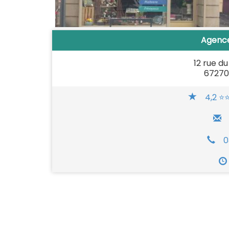
Agenc
12 rue d
67270
4,2 ⭐
0