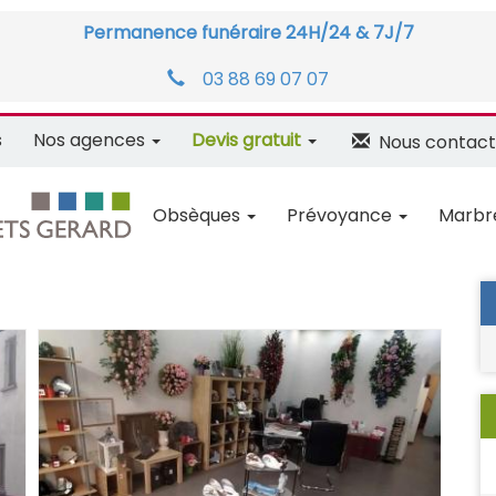
Permanence funéraire 24H/24 & 7J/7
03 88 69 07 07
s
Nos agences
Devis gratuit
Nous contact
Obsèques
Prévoyance
Marbr