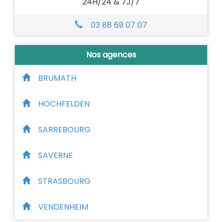
24H/24 & 7J/7
03 88 69 07 07
Nos agences
BRUMATH
HOCHFELDEN
SARREBOURG
SAVERNE
STRASBOURG
VENDENHEIM